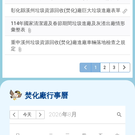
彰化縣溪州垃圾資源回收(焚化)廠巨大垃圾進廠表單
114年國家清潔週及春節期間垃圾進廠及灰渣出廠情形
彙整表
重申溪州垃圾資源回收(焚化)廠進廠車輛落地檢查之規
定
1
2
3
焚化廠行事曆
2026年8月
今天
搜尋
上個月
下個月