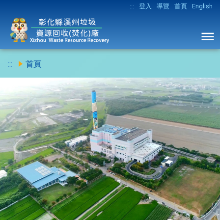
:::
登入
導覽
首頁
English
:::
首頁
Previous
Ne