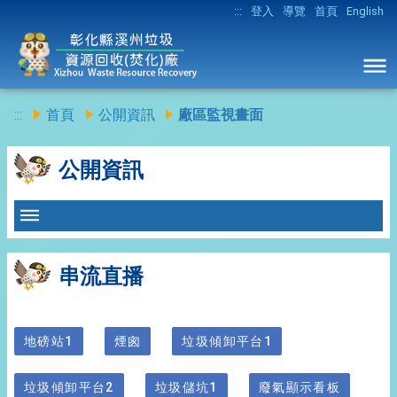
:::
登入
導覽
首頁
English
:::
首頁
公開資訊
廠區監視畫面
公開資訊
串流直播
地磅站1
煙囪
垃圾傾卸平台1
垃圾傾卸平台2
垃圾儲坑1
廢氣顯示看板