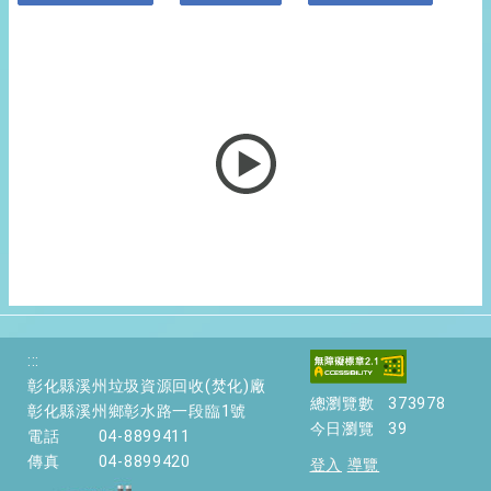
:::
彰化縣溪州垃圾資源回收(焚化)廠
總瀏覽數
373978
彰化縣溪州鄉彰水路一段臨1號
今日瀏覽
39
電話
04-8899411
傳真
04-8899420
登入
導覽