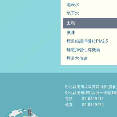
地表水
地下水
土壤
臭味
煙道細懸浮微粒PM2.5
煙道揮發性有機物
煙道六價鉻
:::
彰化縣溪州垃圾資源回收(焚化
彰化縣溪州鄉彰水路一段臨1
電話
04-8899411
傳真
04-8899420