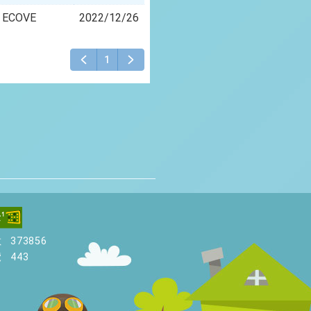
ECOVE
2022/12/26
1
數
373856
覽
443