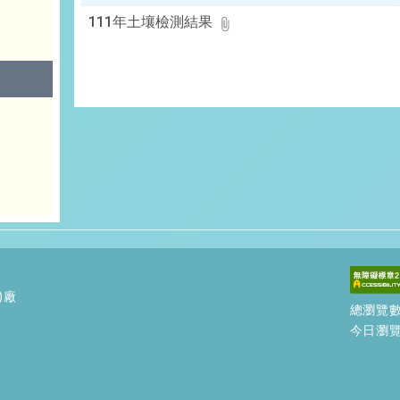
111年土壤檢測結果
)廠
總瀏覽
號
今日瀏