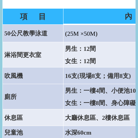
內
項 目
50
公尺教學泳道
(
25M ×50M
)
男生：12間
淋浴間更衣室
女生：12間
吹風機
16支(現場8支；備用8支)
男生：一樓4間、小便池10
廁所
女生：一樓8間、身心障礙
休息區
大廳休息區、2樓休息區
兒童池
水深60cm