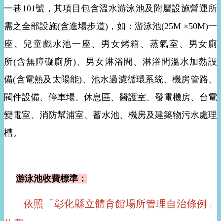
一巷
101
號，其項目包含溫水游泳池及附屬設施營運所
需之全部設施
(
含進場步道
)
，如：游泳池
(25M ×50M)
一
座、兒童戲水池一座、男女烤箱、蒸氣室、男女廁
所
(
含無障礙廁所
)
、男女淋浴間、淋浴間溫水加熱設
備
(
含電熱及太陽能
)
、池水過濾循環系統、機房管路、
閥件設備、停車場、休息區、醫護室、發電機房、台電
變電室、消防幫浦室、蓄水池、機房及建築物污水處理
槽。
游泳池收費標準：
依照「彰化縣立體育館場所管理自治條例」