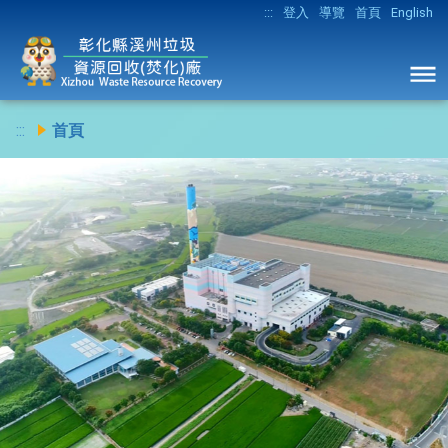
:::
登入
導覽
首頁
English
:::
首頁
Previous
Ne