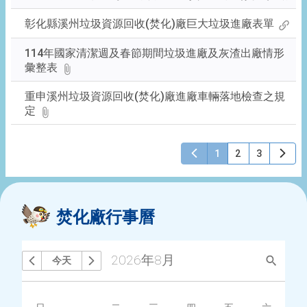
彰化縣溪州垃圾資源回收(焚化)廠巨大垃圾進廠表單
114年國家清潔週及春節期間垃圾進廠及灰渣出廠情形
彙整表
重申溪州垃圾資源回收(焚化)廠進廠車輛落地檢查之規
定
1
2
3
焚化廠行事曆
2026年8月
今天
搜尋
上個月
下個月