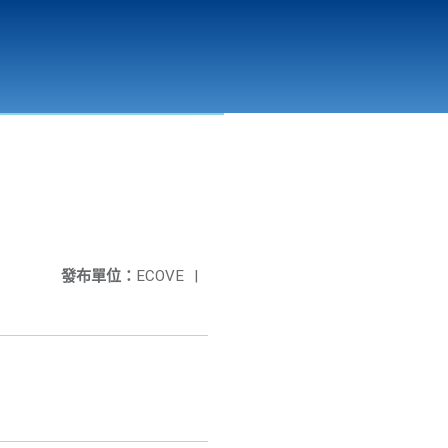
彰化縣溪州垃圾資源回收(焚化)廠
公開資訊
相關連結
發布單位：
ECOVE
|