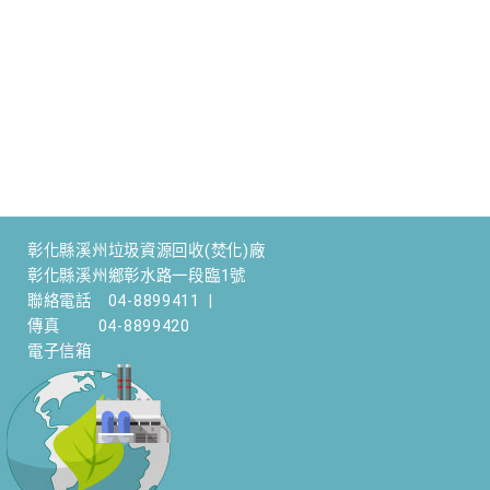
彰化縣溪州垃圾資源回收(焚化)廠
彰化縣溪州鄉彰水路一段臨1號
聯絡電話
04-8899411
|
傳真
04-8899420
電子信箱