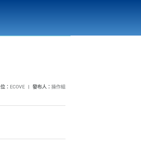
彰化縣溪州垃圾資源回收(焚化)廠
公開資訊
相關連結
單位：
ECOVE
|
發布人：
操作組