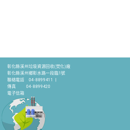
彰化縣溪州垃圾資源回收(焚化)廠
彰化縣溪州鄉彰水路一段臨1號
聯絡電話
04-8899411
|
傳真
04-8899420
電子信箱