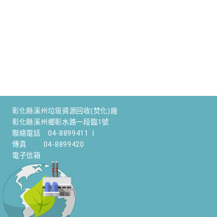
彰化縣溪州垃圾資源回收(焚化)廠
彰化縣溪州鄉彰水路一段臨1號
聯絡電話
04-8899411
|
傳真
04-8899420
電子信箱