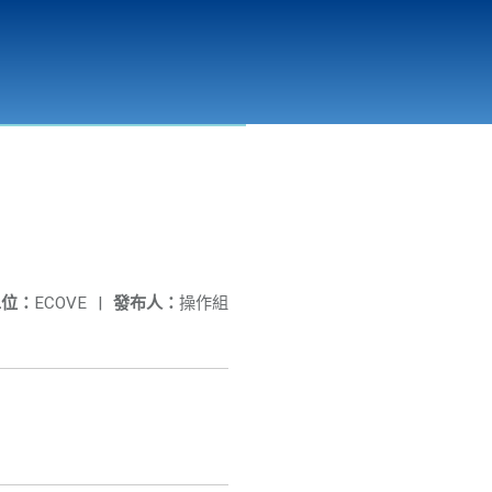
彰化縣溪州垃圾資源回收(焚化)廠
公開資訊
相關連結
單位：
ECOVE
|
發布人：
操作組