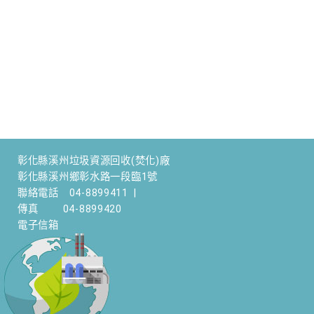
彰化縣溪州垃圾資源回收(焚化)廠
彰化縣溪州鄉彰水路一段臨1號
聯絡電話
04-8899411
|
傳真
04-8899420
電子信箱