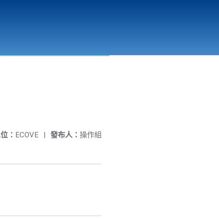
彰化縣溪州垃圾資源回收(焚化)廠
公開資訊
相關連結
單位：
ECOVE
|
發布人：
操作組