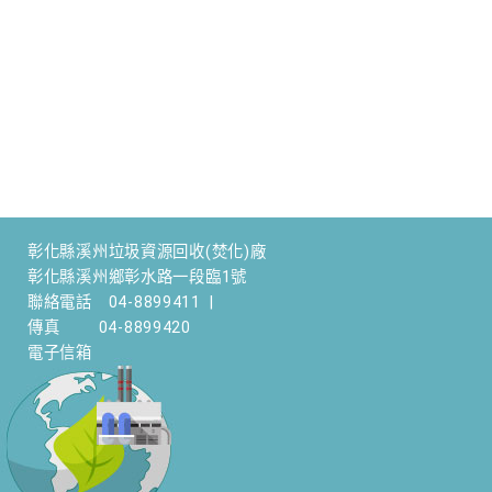
彰化縣溪州垃圾資源回收(焚化)廠
彰化縣溪州鄉彰水路一段臨1號
聯絡電話
04-8899411
|
傳真
04-8899420
電子信箱