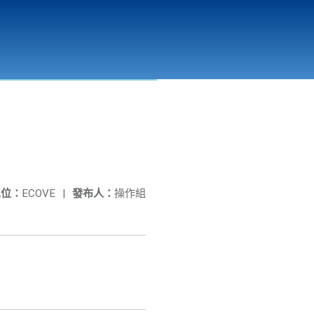
彰化縣溪州垃圾資源回收(焚化)廠
公開資訊
相關連結
單位：
ECOVE
|
發布人：
操作組