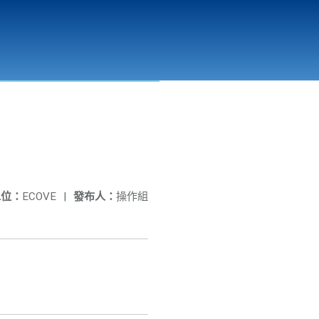
彰化縣溪州垃圾資源回收(焚化)廠
公開資訊
相關連結
單位：
ECOVE
|
發布人：
操作組