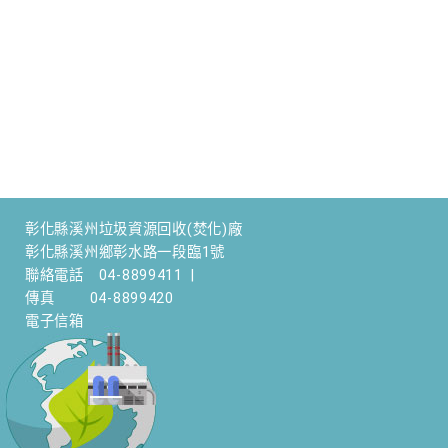
彰化縣溪州垃圾資源回收(焚化)廠
彰化縣溪州鄉彰水路一段臨1號
聯絡電話
04-8899411
|
傳真
04-8899420
電子信箱