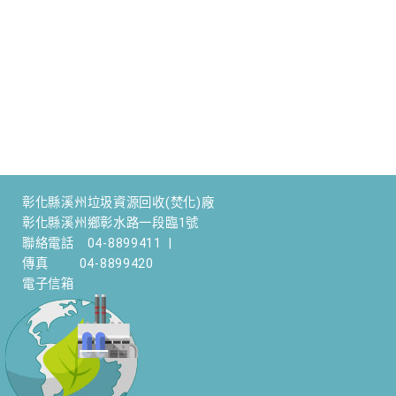
彰化縣溪州垃圾資源回收(焚化)廠
彰化縣溪州鄉彰水路一段臨1號
聯絡電話
04-8899411
|
傳真
04-8899420
電子信箱