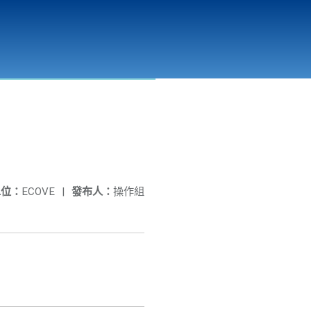
彰化縣溪州垃圾資源回收(焚化)廠
公開資訊
相關連結
單位：
ECOVE
|
發布人：
操作組