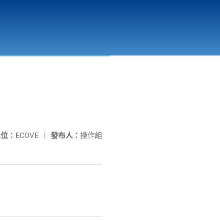
彰化縣溪州垃圾資源回收(焚化)廠
公開資訊
相關連結
單位：
ECOVE
|
發布人：
操作組