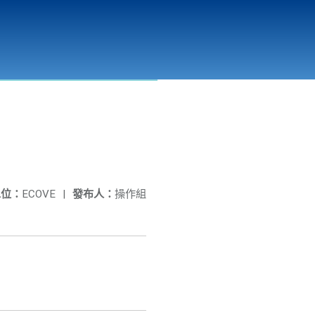
彰化縣溪州垃圾資源回收(焚化)廠
公開資訊
相關連結
單位：
ECOVE
|
發布人：
操作組