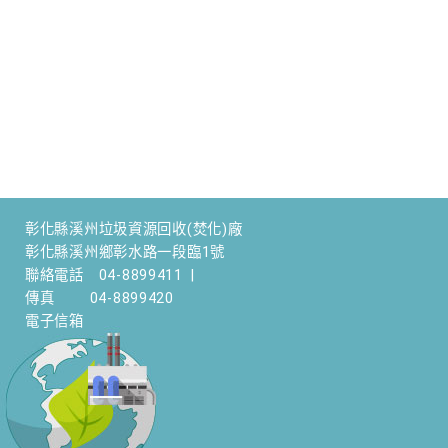
彰化縣溪州垃圾資源回收(焚化)廠
彰化縣溪州鄉彰水路一段臨1號
聯絡電話
04-8899411
|
傳真
04-8899420
電子信箱