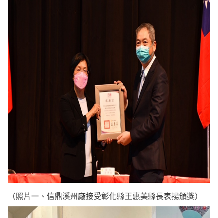
（照片一、信鼎溪州廠接受彰化縣王惠美縣長表揚頒獎）