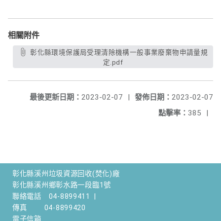
相關附件
彰化縣環境保護局受理清除機構一般事業廢棄物申請量規
定.pdf
最後更新日期：
2023-02-07
|
發佈日期：
2023-02-07
點擊率：
385
|
彰化縣溪州垃圾資源回收(焚化)廠
彰化縣溪州鄉彰水路一段臨1號
聯絡電話
04-8899411
|
傳真
04-8899420
電子信箱