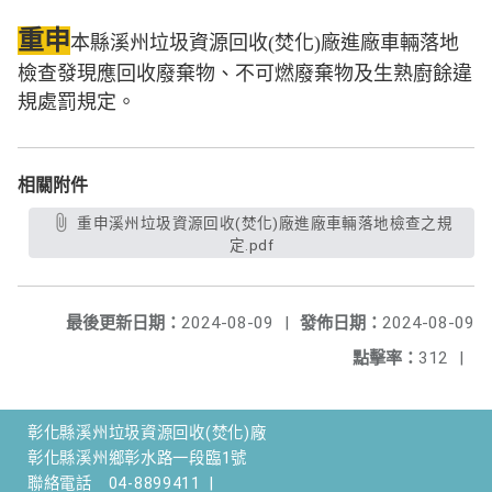
重申
本縣溪州垃圾資源回收(焚化)廠進廠車輛落地
檢查發
現應回收廢棄物、不可燃廢棄物及生熟廚餘違
規處罰規定。
相關附件
重申溪州垃圾資源回收(焚化)廠進廠車輛落地檢查之規
定.pdf
最後更新日期：
2024-08-09
|
發佈日期：
2024-08-09
點擊率：
312
|
彰化縣溪州垃圾資源回收(焚化)廠
彰化縣溪州鄉彰水路一段臨1號
聯絡電話
04-8899411
|