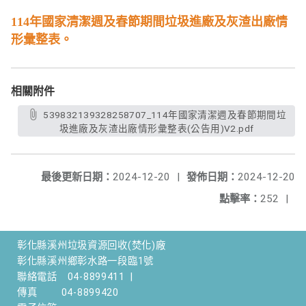
114年國家清潔週及春節期間垃圾進廠及灰渣出廠情
形彙整表。
相關附件
539832139328258707_114年國家清潔週及春節期間垃
圾進廠及灰渣出廠情形彙整表(公告用)V2.pdf
最後更新日期：
2024-12-20
|
發佈日期：
2024-12-20
點擊率：
252
|
彰化縣溪州垃圾資源回收(焚化)廠
彰化縣溪州鄉彰水路一段臨1號
聯絡電話
04-8899411
|
傳真
04-8899420