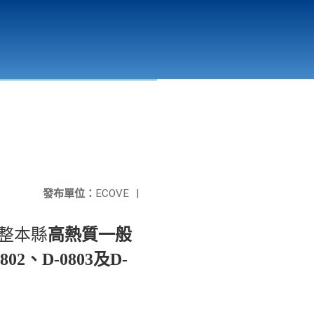
彰化縣溪州垃圾資源回收(焚化)廠
公開資訊
相關連結
發布單位：
ECOVE
|
整本縣
高熱質一般
02、D-0803及D-