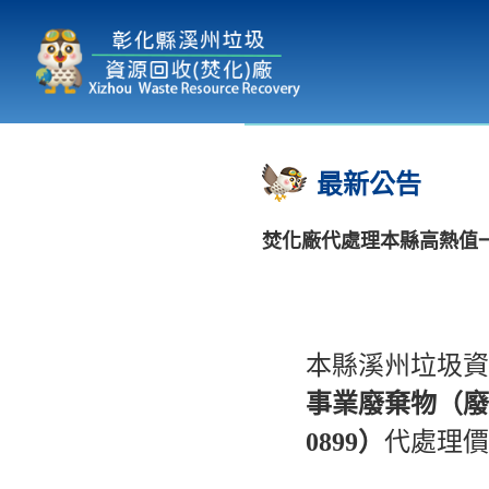
本廠簡介
為民服務
:::
最新公告
焚化廠代處理本縣高熱值
本縣溪州垃圾資
事業廢棄物（廢棄物代
0899）
代處理價