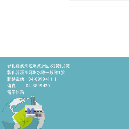
彰化縣溪州垃圾資源回收(焚化)廠
彰化縣溪州鄉彰水路一段臨1號
聯絡電話
04-8899411
|
傳真
04-8899420
電子信箱