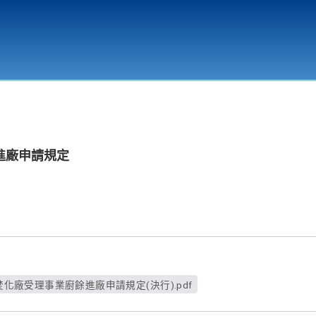
環境教育
進廠申請規定
285_焚化廠受理事業廚餘進廠申請規定(決行).pdf