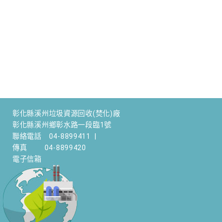
彰化縣溪州垃圾資源回收(焚化)廠
彰化縣溪州鄉彰水路一段臨1號
聯絡電話
04-8899411
|
傳真
04-8899420
電子信箱