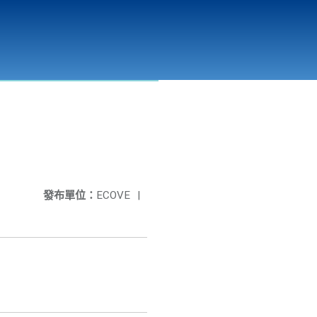
彰化縣溪州垃圾資源回收(焚化)廠
公開資訊
相關連結
發布單位：
ECOVE
|