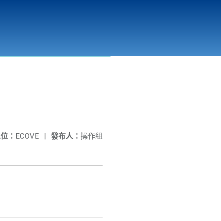
彰化縣溪州垃圾資源回收(焚化)廠
公開資訊
相關連結
單位：
ECOVE
|
發布人：
操作組