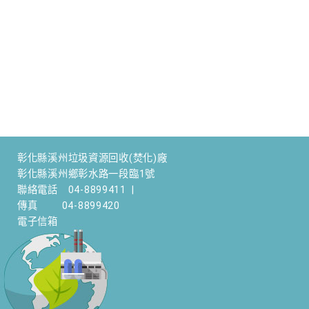
彰化縣溪州垃圾資源回收(焚化)廠
彰化縣溪州鄉彰水路一段臨1號
聯絡電話
04-8899411
|
傳真
04-8899420
電子信箱