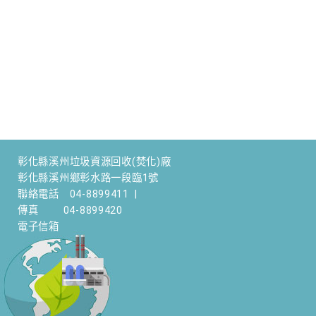
彰化縣溪州垃圾資源回收(焚化)廠
彰化縣溪州鄉彰水路一段臨1號
聯絡電話
04-8899411
|
傳真
04-8899420
電子信箱