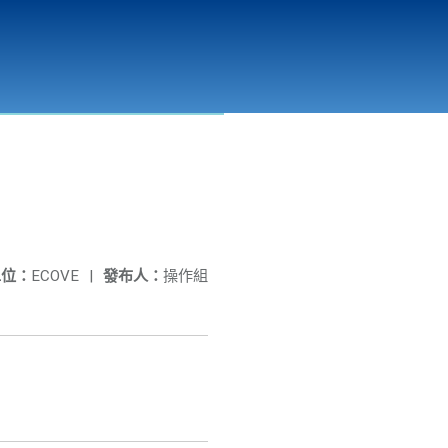
彰化縣溪州垃圾資源回收(焚化)廠
公開資訊
相關連結
單位：
ECOVE
|
發布人：
操作組