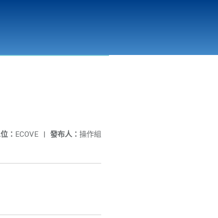
彰化縣溪州垃圾資源回收(焚化)廠
公開資訊
相關連結
單位：
ECOVE
|
發布人：
操作組