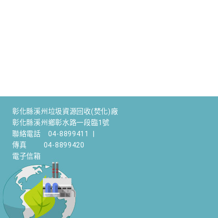
彰化縣溪州垃圾資源回收(焚化)廠
彰化縣溪州鄉彰水路一段臨1號
聯絡電話
04-8899411
|
傳真
04-8899420
電子信箱