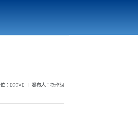
彰化縣溪州垃圾資源回收(焚化)廠
公開資訊
相關連結
單位：
ECOVE
|
發布人：
操作組