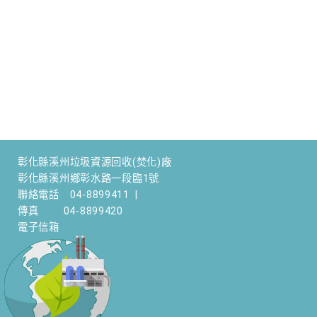
彰化縣溪州垃圾資源回收(焚化)廠
彰化縣溪州鄉彰水路一段臨1號
聯絡電話
04-8899411
|
傳真
04-8899420
電子信箱