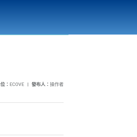
彰化縣溪州垃圾資源回收(焚化)廠
公開資訊
相關連結
單位：
ECOVE
|
發布人：
操作者