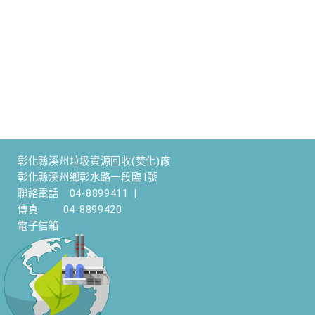
彰化縣溪州垃圾資源回收(焚化)廠
彰化縣溪州鄉彰水路一段臨1號
聯絡電話
04-8899411
|
傳真
04-8899420
電子信箱