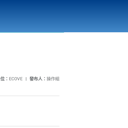
彰化縣溪州垃圾資源回收(焚化)廠
公開資訊
相關連結
單位：
ECOVE
|
發布人：
操作組