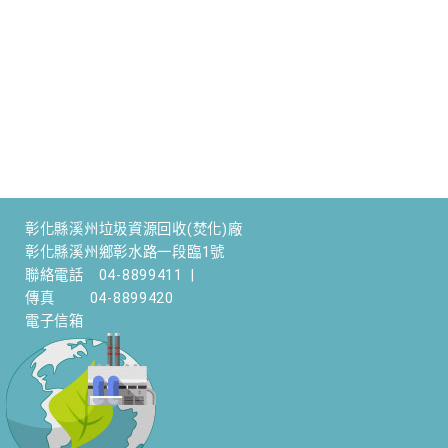
彰化縣溪州垃圾資源回收(焚化)廠
彰化縣溪州鄉彰水路一段臨1號
聯絡電話
04-8899411
|
傳真
04-8899420
電子信箱