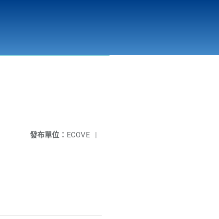
彰化縣溪州垃圾資源回收(焚化)廠
公開資訊
相關連結
發布單位：
ECOVE
|