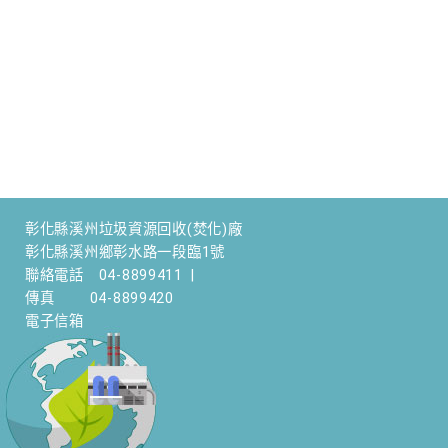
彰化縣溪州垃圾資源回收(焚化)廠
彰化縣溪州鄉彰水路一段臨1號
聯絡電話
04-8899411
|
傳真
04-8899420
電子信箱