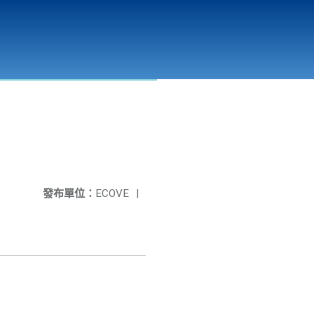
彰化縣溪州垃圾資源回收(焚化)廠
公開資訊
相關連結
發布單位：
ECOVE
|