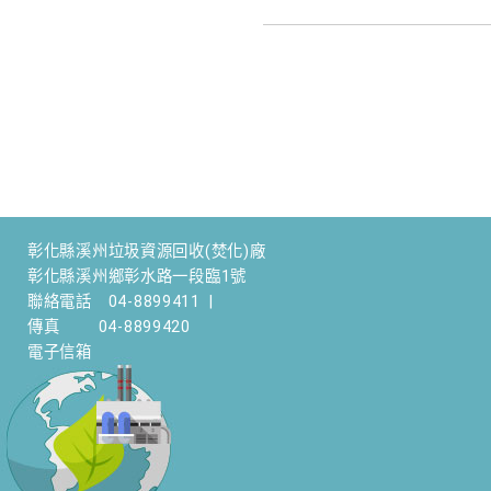
彰化縣溪州垃圾資源回收(焚化)廠
彰化縣溪州鄉彰水路一段臨1號
聯絡電話
04-8899411
|
傳真
04-8899420
電子信箱