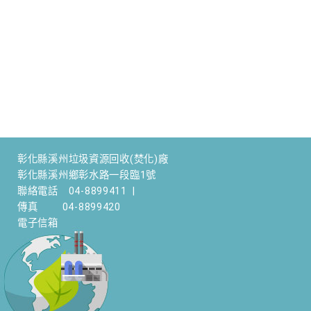
彰化縣溪州垃圾資源回收(焚化)廠
彰化縣溪州鄉彰水路一段臨1號
聯絡電話
04-8899411
|
傳真
04-8899420
電子信箱