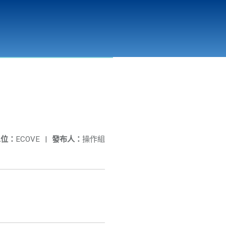
彰化縣溪州垃圾資源回收(焚化)廠
公開資訊
相關連結
單位：
ECOVE
|
發布人：
操作組