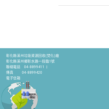
彰化縣溪州垃圾資源回收(焚化)廠
彰化縣溪州鄉彰水路一段臨1號
聯絡電話
04-8899411
|
傳真
04-8899420
電子信箱