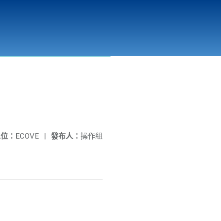
彰化縣溪州垃圾資源回收(焚化)廠
公開資訊
相關連結
單位：
ECOVE
|
發布人：
操作組